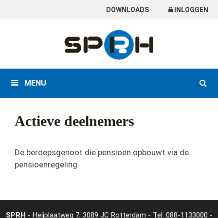
Skip
DOWNLOADS
INLOGGEN
to
content
MENU
Actieve deelnemers
De beroepsgenoot die pensioen opbouwt via de
pensioenregeling.
SPRH
- Heijplaatweg 7, 3089 JC Rotterdam - Tel.
088-1133000
-