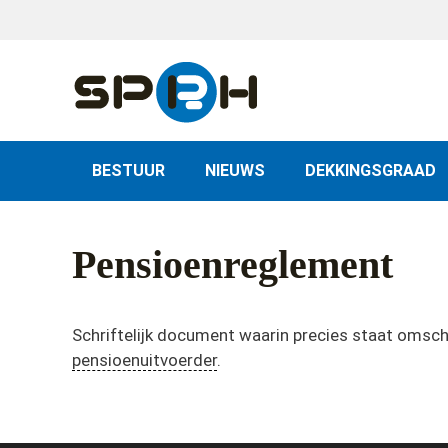
Skip
to
content
BESTUUR
NIEUWS
DEKKINGSGRAAD
Pensioenreglement
Schriftelijk document waarin precies staat omschre
pensioenuitvoerder
.