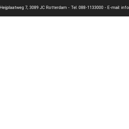
Heijplaatweg 7, 3089 JC Rotterdam - Tel.
088-1133000
- E-mail:
inf