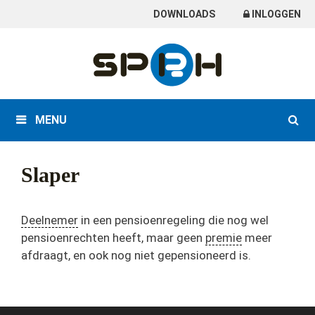
Skip
DOWNLOADS
INLOGGEN
to
content
MENU
Slaper
Deelnemer
in een pensioenregeling die nog wel
pensioenrechten heeft, maar geen
premie
meer
afdraagt, en ook nog niet gepensioneerd is.