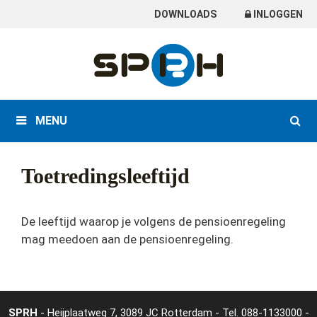
Skip
DOWNLOADS
INLOGGEN
to
content
MENU
Toetredingsleeftijd
De leeftijd waarop je volgens de pensioenregeling
mag meedoen aan de pensioenregeling.
SPRH
- Heijplaatweg 7, 3089 JC Rotterdam - Tel.
088-1133000
-