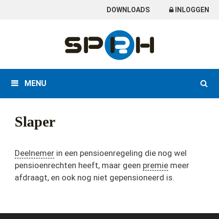
Skip
DOWNLOADS
INLOGGEN
to
content
MENU
Slaper
Deelnemer
in een pensioenregeling die nog wel
pensioenrechten heeft, maar geen
premie
meer
afdraagt, en ook nog niet gepensioneerd is.